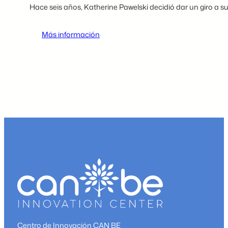
Hace seis años, Katherine Pawelski decidió dar un giro a s
:
Más información
Bobbie
Cook’s
Bakery:
un
nuevo
y
dulce
negocio
se
une
a
la
incubadora
Hazleton
Kitchen
Centro de Innovación CAN BE