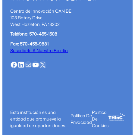
para
iniciar
Centro de Innovación CAN BE
sus
103 Rotary Drive,
operaciones
West Hazleton, PA 18202
en
Teléfono: 570-455-1508
Estados
Unidos
Fax: 570-455-9881
Suscríbete A Nuestro Boletín
Facebook
LinkedIn
Correo
YouTube
X
Esta institución es una
Política
Política De
entidad que promueve la
De
Privacidad
igualdad de oportunidades.
Cookies