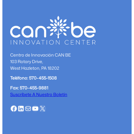
Threads
Screen
Printing
Centro de Innovación CAN BE
103 Rotary Drive,
West Hazleton, PA 18202
Teléfono: 570-455-1508
Fax: 570-455-9881
Suscríbete A Nuestro Boletín
Facebook
LinkedIn
Correo
YouTube
X