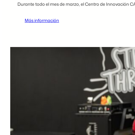
Durante todo el mes de marzo, el Centro de Innovación C
:
Más información
Cliente
destacada
del
Mes
de
la
Historia
de
la
Mujer:
Megan
Sterenchock,
de
Stray
Threads
Screen
Printing