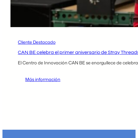
Cliente Destacado
CAN BE celebra el primer aniversario de Stray Thread
El Centro de Innovación CAN BE se enorgullece de celebrar
:
Más información
CAN
BE
celebra
el
primer
aniversario
de
Stray