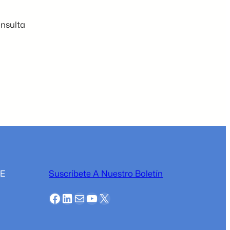
nsulta
BE
Suscríbete A Nuestro Boletín
Facebook
LinkedIn
Correo
YouTube
X